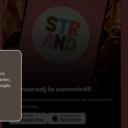
bra
keden,
segíts
Ne maradj le semmiről!
Programtábla és helyszínek, kedvencek, fesztiválinfó,
fesztiváltérkép