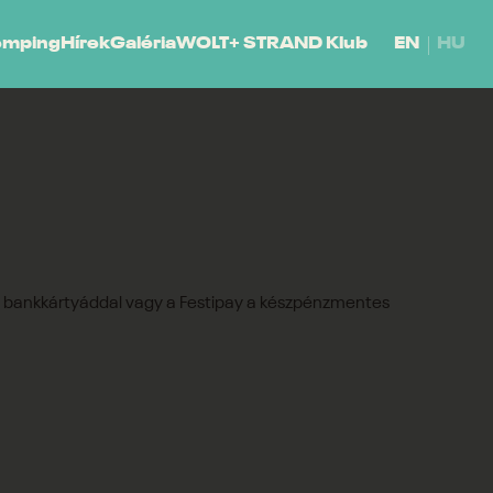
emping
Hírek
Galéria
WOLT+ STRAND Klub
EN
HU
 a bankkártyáddal vagy a Festipay a készpénzmentes