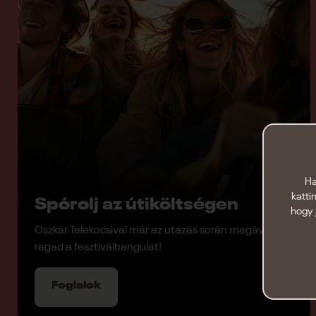
Ha
katti
Spórolj az útiköltségen
hogy 
Oszkár Telekocsival már az utazás során magával
ragad a fesztiválhangulat!
Foglalok