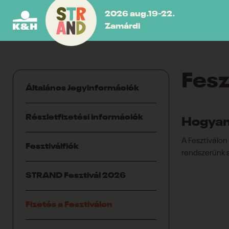
2026 aug.19-22.
Zamárdi
Fesz
Általános Jegyinformációk
Részletfizetési információk
Hogyan 
A Fesztiválo
Fesztiválfiók
rendszerünk 
STRAND Fesztivál 2026
Fizetés a Fesztiválon