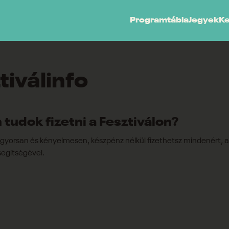
Programtábla
Jegyek
K
tiválinfo
tudok fizetni a Fesztiválon?
n gyorsan és kényelmesen, készpénz nélkül fizethetsz mindenért,
segítségével.