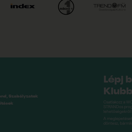
Lépj 
Klubb
end, Szabályzatok
Csatlakozz a WO
ítások
STRANDos progr
lehetőségekről!
A meglepetésekk
döntesz, bármi