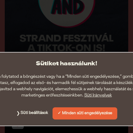
Sütiket használunk!
 folytatod a böngészést vagy ha a “Minden süti engedélyezése,” gom
ntasz, elfogadod az első- és harmadik fél sütijeinek tárolását a készülé
javítsd a webhely navigációt, elemezhessük a webhely használatát és 
marketinges erőfeszítéseinkben.
Süti Irányelvek
Kövess minket tiktokon,
hogy ne maradj le semmiről!
Süti beállítások
Minden süti engedélyezése
strandfesztival