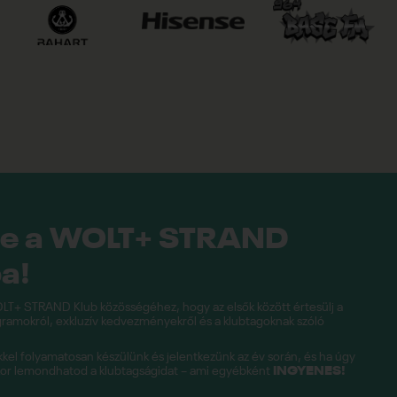
be a WOLT+ STRAND
a!
LT+ STRAND Klub közösségéhez, hogy az elsők között értesülj a
amokról, exkluzív kedvezményekről és a klubtagoknak szóló
el folyamatosan készülünk és jelentkezünk az év során, és ha úgy
kor lemondhatod a klubtagságidat – ami egyébként
INGYENES!