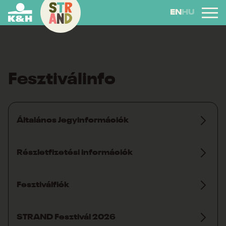
EN
HU
Fesztiválinfo
Általános Jegyinformációk
Részletfizetési információk
Fesztiválfiók
STRAND Fesztivál 2026