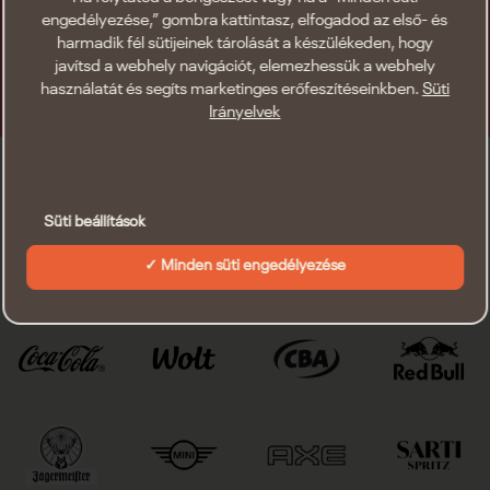
engedélyezése,” gombra kattintasz, elfogadod az első- és
harmadik fél sütijeinek tárolását a készülékeden, hogy
javítsd a webhely navigációt, elemezhessük a webhely
használatát és segíts marketinges erőfeszítéseinkben.
Süti
Irányelvek
Akik nélkül nem bulizhatnánk
Süti beállítások
Minden süti engedélyezése