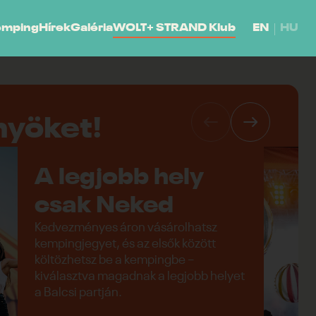
emping
Hírek
Galéria
WOLT+ STRAND Klub
EN
HU
nyöket!
A legjobb hely
csak Neked
Kedvezményes áron vásárolhatsz
kempingjegyet, és az elsők között
költözhetsz be a kempingbe –
kiválasztva magadnak a legjobb helyet
a Balcsi partján.