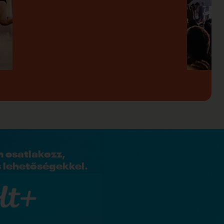
 csatlakozz,
s lehetőségekkel.