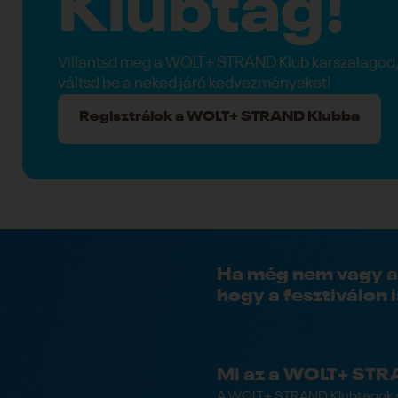
Klubtag!
Villantsd meg a WOLT+ STRAND Klub karszalagod
váltsd be a neked járó kedvezményeket!
Regisztrálok a WOLT+ STRAND Klubba
Ha még nem vagy a
hogy a fesztiválon
Mi az a WOLT+ STR
A WOLT+ STRAND Klubtagok sz