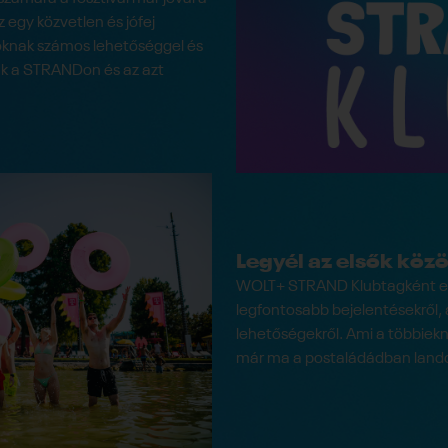
z egy közvetlen és jófej
goknak számos lehetőséggel és
 a STRANDon és az azt
Legyél az elsők közö
WOLT+ STRAND Klubtagként els
legfontosabb bejelentésekről, a
lehetőségekről. Ami a többiekn
már ma a postaládádban lando