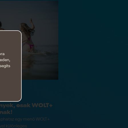
bra
keden,
segíts
nyek, csak WOLT+
nak!
 kaphatsz egy menő WOLT+
el különleges