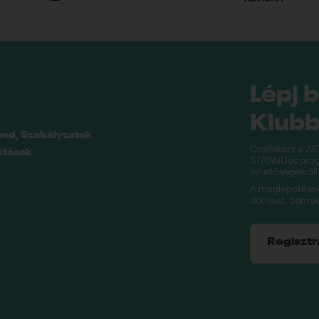
Lépj 
Klubb
end, Szabályzatok
Csatlakozz a WO
ítások
STRANDos progr
lehetőségekről!
A meglepetésekk
döntesz, bármi
Regisztrál