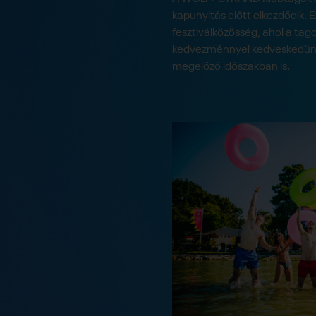
kapunyitás előtt elkezdődik. E
fesztiválközösség, ahol a ta
kedvezménnyel kedveskedünk
megelőző időszakban is.