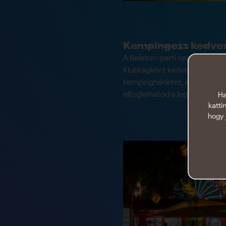
Kempingezz kedve
A Balaton-parti napfelkelté
Klubtagként kedvezményes á
kempingbérletet, és már két ór
elfoglalhatod a legjobb sáto
Ha
katti
hogy 