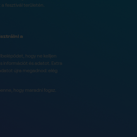
 fesztivál területén.
sztrálni a
lbelépődet, hogy ne kelljen
 információt és adatot. Extra
adatot újra megadnod: elég
benne, hogy maradni fogsz.