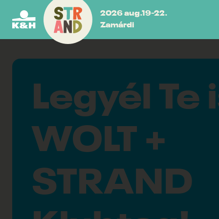
2026 aug.19-22.
Zamárdi
Legyél Te 
WOLT +
STRAND