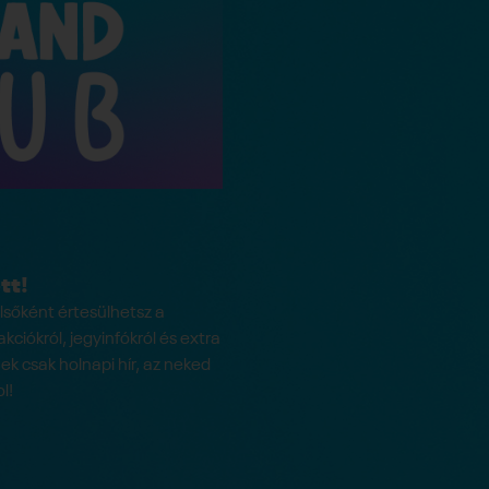
tt!
őként értesülhetsz a
kciókról, jegyinfókról és extra
ek csak holnapi hír, az neked
l!