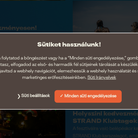
zményesen!
re ébrednél? WOLT+ STRAND
ron vásárolhatsz
Sütiket használunk!
ával a hivatalos nyitás előtt
rhelyeket a kempingben!
 folytatod a böngészést vagy ha a “Minden süti engedélyezése,” gom
ntasz, elfogadod az első- és harmadik fél sütijeinek tárolását a készülé
javítsd a webhely navigációt, elemezhessük a webhely használatát és 
marketinges erőfeszítéseinkben.
Süti Irányelvek
Süti beállítások
Minden süti engedélyezése
Helyszíni kedvezmé
STRAND Klubtagok
A fesztiválra való belépéskor
STRAND Klub karszalagot, amiv