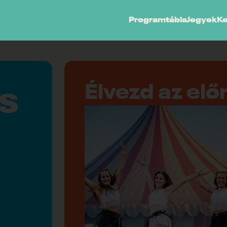
Programtábla
Jegyek
K
Élvezd az elő
is