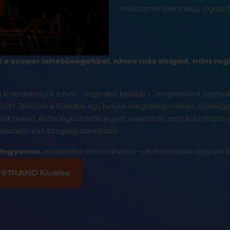
kedvezményekre vagy jogosult a
l a szuper lehetőségekkel, nincs más dolgod, mint regi
 is rendelhetjük a már – vagy akár később – , megvásárolt fesztivá
özött. Belépve a fiókodba egy helyen megtalálsz minden szükséges
k neked, és ha legközelebb jegyet vásárolnál, nem kell minden 
használni a klubtagsági számodat!
 ingyenes
, és bármikor lemondhatod – de mi biztosak vagyunk 
+ STRAND Klubba