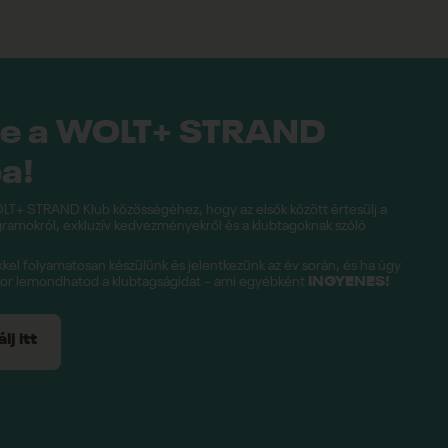
be a WOLT+ STRAND
a!
LT+ STRAND Klub közösségéhez, hogy az elsők között értesülj a
amokról, exkluzív kedvezményekről és a klubtagoknak szóló
el folyamatosan készülünk és jelentkezünk az év során, és ha úgy
kor lemondhatod a klubtagságidat – ami egyébként
INGYENES!
j itt