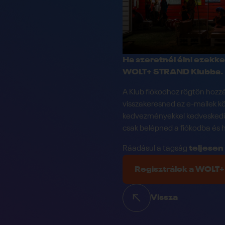
Ha szeretnél élni ezekke
WOLT+ STRAND Klubba.
A Klub fiókodhoz rögtön hozzá
visszakeresned az e-mailek k
kedvezményekkel kedveskedün
csak belépned a fiókodba és 
Ráadásul a tagság
teljesen
Regisztrálok a WOLT
Vissza