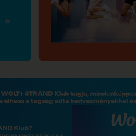
, és
 WOLT+ STRAND Klub tagja, mindenképpen
 is élhess a tagság adta kedvezményekkel é
AND Klub?
ámára a fesztivál már jóval a