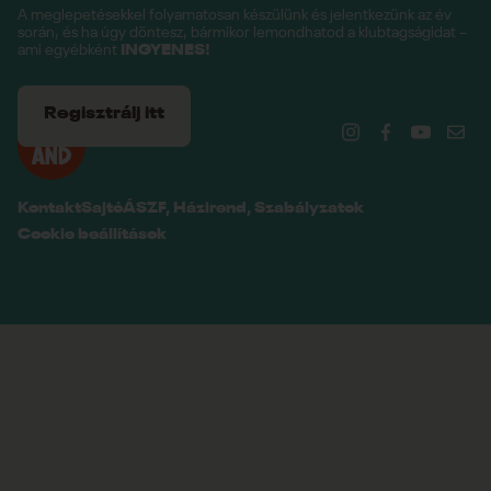
A meglepetésekkel folyamatosan készülünk és jelentkezünk az év
során, és ha úgy döntesz, bármikor lemondhatod a klubtagságidat –
ami egyébként
INGYENES!
Regisztrálj itt
Kontakt
Sajtó
ÁSZF, Házirend, Szabályzatok
Cookie beállítások