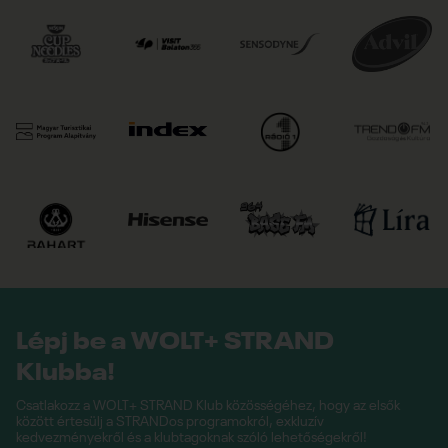
Lépj be a WOLT+ STRAND
Klubba!
Csatlakozz a WOLT+ STRAND Klub közösségéhez, hogy az elsők
között értesülj a STRANDos programokról, exkluzív
kedvezményekről és a klubtagoknak szóló lehetőségekről!