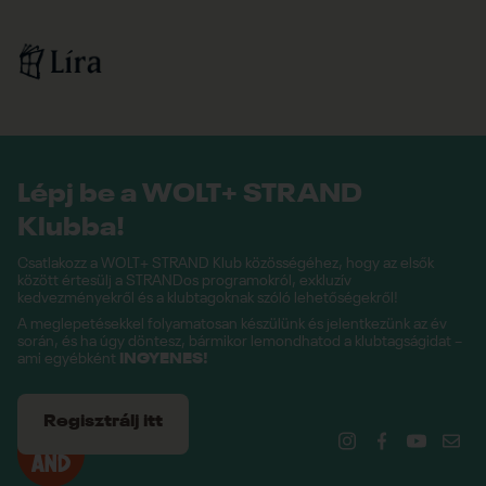
Lépj be a WOLT+ STRAND
Klubba!
Csatlakozz a WOLT+ STRAND Klub közösségéhez, hogy az elsők
között értesülj a STRANDos programokról, exkluzív
kedvezményekről és a klubtagoknak szóló lehetőségekről!
A meglepetésekkel folyamatosan készülünk és jelentkezünk az év
során, és ha úgy döntesz, bármikor lemondhatod a klubtagságidat –
ami egyébként
INGYENES!
Regisztrálj itt