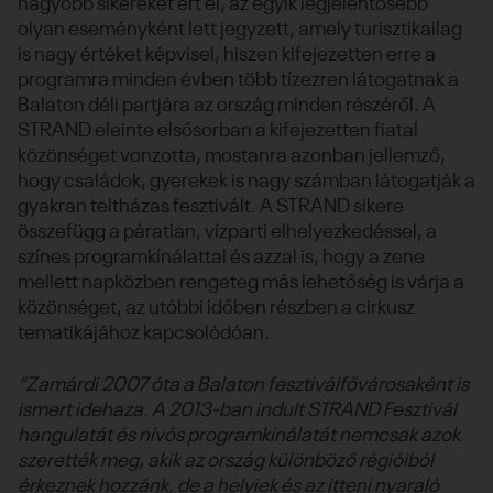
nagyobb sikereket ért el, az egyik legjelentősebb
olyan eseményként lett jegyzett, amely turisztikailag
is nagy értéket képvisel, hiszen kifejezetten erre a
programra minden évben több tízezren látogatnak a
Balaton déli partjára az ország minden részéről. A
STRAND eleinte elsősorban a kifejezetten fiatal
közönséget vonzotta, mostanra azonban jellemző,
hogy családok, gyerekek is nagy számban látogatják a
gyakran teltházas fesztivált. A STRAND sikere
összefügg a páratlan, vízparti elhelyezkedéssel, a
színes programkínálattal és azzal is, hogy a zene
mellett napközben rengeteg más lehetőség is várja a
közönséget, az utóbbi időben részben a cirkusz
tematikájához kapcsolódóan.
“Zamárdi 2007 óta a Balaton fesztiválfővárosaként is
ismert idehaza. A 2013-ban indult STRAND Fesztivál
hangulatát és nívós programkínálatát nemcsak azok
szerették meg, akik az ország különböző régióiból
érkeznek hozzánk, de a helyiek és az itteni nyaraló