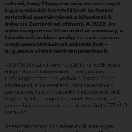
vehető, hogy Magyarország ma már egyik
legjelentősebb fesztiváljának és fontos
turisztikai eseményének a következő 5
évben is Zamárdi ad otthont. A 2025-ös
évben augusztus 21-én indul az esemény, a
következő években pedig – a nyári szezon
meghosszabbításának szándékával –
augusztus utolsó hetében jelentkezik
.
A STRAND Fesztivál története 2013-ra nyúlik vissza.
Fülöp Zoltán és Lobenwein Norbert (akik nevéhez
fűződik ugyanezen a helyszínen a Balaton Sound
alapítása is), a ma Weekend Event néven ismert
szervező cég tulajdonosai ekkor indították el a MOL
Nagyon Balaton programot, ennek részeként pedig
számos balatoni program és projekt mellett a STRAND
Fesztivált.
Az esemény az elmúlt 11 évben évről-évre egyre