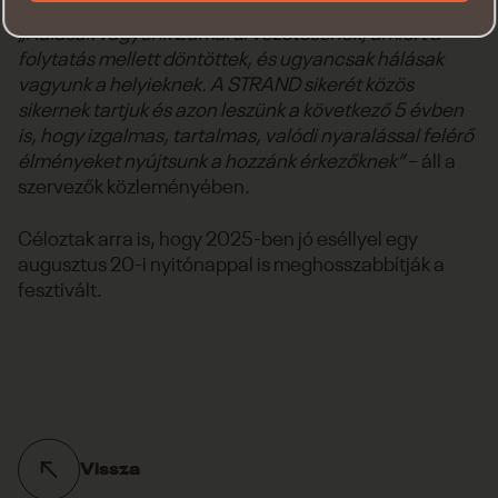
„Hálásak vagyunk Zamárdi vezetésének, amiért a
folytatás mellett döntöttek, és ugyancsak hálásak
vagyunk a helyieknek. A STRAND sikerét közös
sikernek tartjuk és azon leszünk a következő 5 évben
is, hogy izgalmas, tartalmas, valódi nyaralással felérő
élményeket nyújtsunk a hozzánk érkezőknek”
– áll a
szervezők közleményében.
Céloztak arra is, hogy 2025-ben jó eséllyel egy
augusztus 20-i nyitónappal is meghosszabbítják a
fesztivált.
Vissza