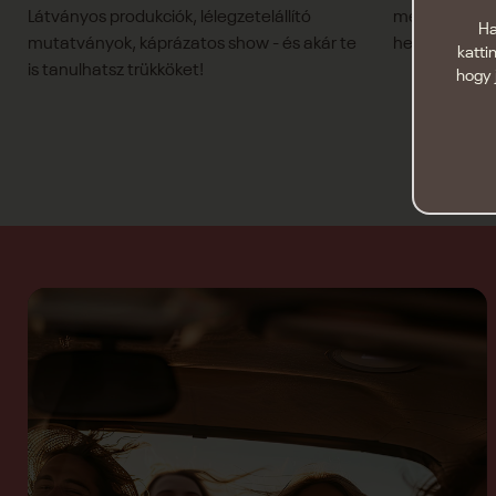
Látványos produkciók, lélegzetelállító
mellett renge
Ha
mutatványok, káprázatos show - és akár te
helyszín!
katti
is tanulhatsz trükköket!
hogy 