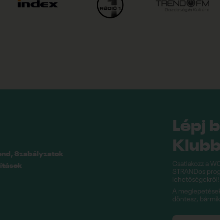
Lépj 
Klubb
end, Szabályzatok
Csatlakozz a WO
ítások
STRANDos progr
lehetőségekről!
A meglepetésekk
döntesz, bármi