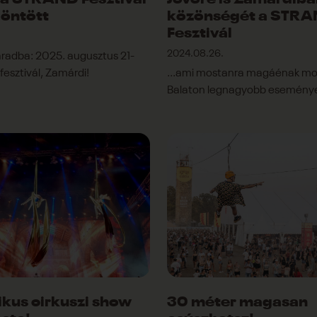
a STRAND Fesztivál
Jövőre is Zamárdiba
döntött
közönségét a STR
Fesztivál
2024.08.26.
áradba: 2025. augusztus 21-
esztivál, Zamárdi!
...ami mostanra magáénak mo
Balaton legnagyobb eseménye
ikus cirkuszi show
30 méter magasan