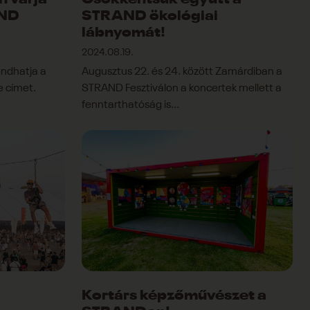
n várja
Csökkentsük együtt a
AND
STRAND ökológiai
lábnyomát!
2024.08.19.
ndhatja a
Augusztus 22. és 24. között Zamárdiban a
 címet.
STRAND Fesztiválon a koncertek mellett a
fenntarthatóság is...
Kortárs képzőművészet a