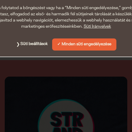
teg új és már jól ismert
25 helyszínen közel 200 progr
 folytatod a böngészést vagy ha a “Minden süti engedélyezése,” gom
benneteket Zamárdiban, a Bal
ntasz, elfogadod az első- és harmadik fél sütijeinek tárolását a készülé
javítsd a webhely navigációt, elemezhessük a webhely használatát és 
marketinges erőfeszítéseinkben.
Süti Irányelvek
1
2
Süti beállítások
Minden süti engedélyezése