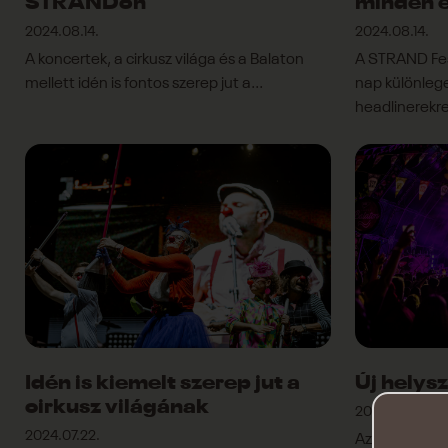
STRANDon
minden e
2024.08.14.
2024.08.14.
A koncertek, a cirkusz világa és a Balaton
A STRAND Fes
mellett idén is fontos szerep jut a...
nap különlege
headlinerekr
Idén is kiemelt szerep jut a
Új helys
cirkusz világának
2024.07.22.
2024.07.22.
Az esti koncer