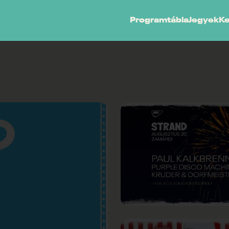
Programtábla
Jegyek
K