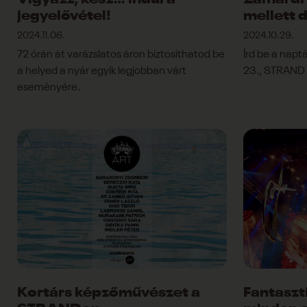
Vigyázz, kész… indul a
Zamárdi 
jegyelővétel!
mellett 
2024.11.06.
2024.10.29.
72 órán át varázslatos áron biztosíthatod be
Írd be a napt
a helyed a nyár egyik legjobban várt
23., STRAND f
eseményére.
Kortárs képzőművészet a
Fantaszt