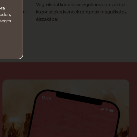
am vár
Végtelenül kurrens és izgalmas nemzetközi
bra
aton partján.
közönségkedvencek rántanak magukkal az
keden,
éjszakába!
segíts