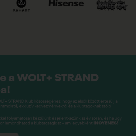
be a WOLT+ STRAND
a!
LT+ STRAND Klub közösségéhez, hogy az elsők között értesülj a
amokról, exkluzív kedvezményekről és a klubtagoknak szóló
el folyamatosan készülünk és jelentkezünk az év során, és ha úgy
kor lemondhatod a klubtagságidat – ami egyébként
INGYENES!