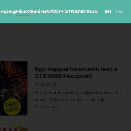
emping
Hírek
Galéria
WOLT+ STRAND Klub
EN
HU
Egy nappal hosszabb lesz a
STRAND Fesztivál!
2025.02.21.
Paul Kalkbrenner, Purple Disco Machine és a
Kruder & Dorfmeister páros érkezik
Zamárdiba!