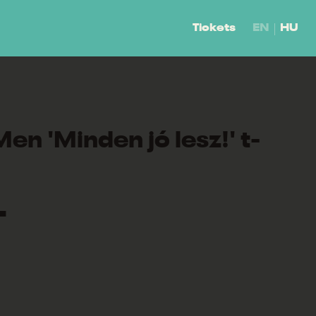
Tickets
EN
HU
n 'Minden jó lesz!' t-
T