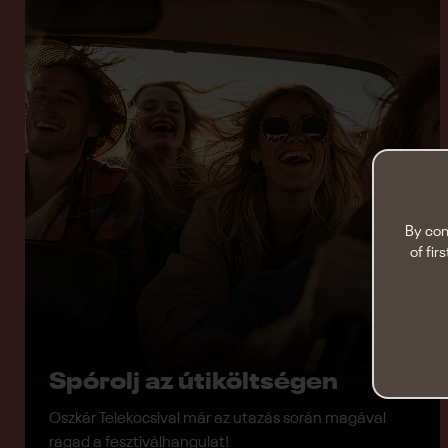
By con
of fir
Spórolj az útiköltségen
Oszkár Telekocsival már az utazás során magával
ragad a fesztiválhangulat!