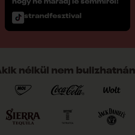
hogy ne maradj le semmiről!
strandfesztival
kik nélkül nem bulizhatná