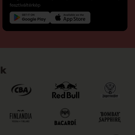
fesztiváltérkép
nk