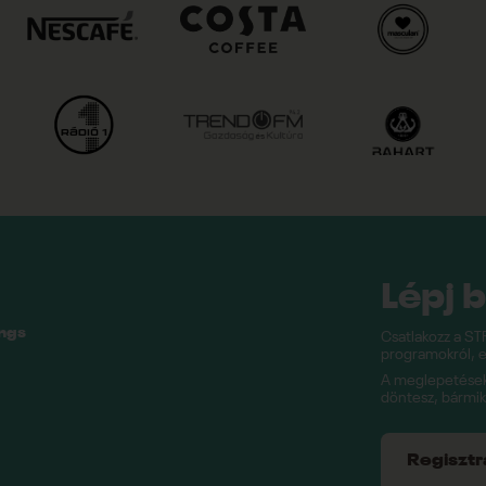
Lépj 
ings
Csatlakozz a ST
programokról, e
A meglepetésekk
döntesz, bármi
Regisztrál