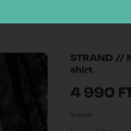
STRAND // Me
shirt
4 990 F
Burgundy