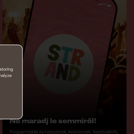
storing
analyze
Ne maradj le semmiről!
Programtábla és helyszínek, kedvencek, fesztiválinfó,