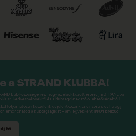
be a STRAND KLUBBA!
RAND klub közösségéhez, hogy az elsők között értesülj a STRANDos
xkluzív kedvezményekről és a klubtagoknak szóló lehetőségekről!
el folyamatosan készülünk és jelentkezünk az év során, és ha úgy
kor lemondhatod a klubtagságidat – ami egyébként
INGYENES!
j itt