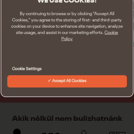
WE USE COOKIES!
By continuing to browse or by clicking “Accept All
Cookies,” you agree to the storing of first- and third-party
cookies on your device to enhance site navigation, analyze
Spórolj az útiköltségen
site usage, and assist in our marketing efforts.
Cookie
Policy
Oszkár Telekocsival már az utazás során magával
ragad a fesztiválhangulat!
Foglalok
Cookie Settings
Accept All Cookies
Akik nélkül nem bulizhatnánk