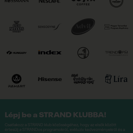
Lépj be a STRAND KLUBBA!
Csatlakozz a STRAND klub közösségéhez, hogy az elsők között
értesülj a STRANDos programokról, exkluzív kedvezményekről és a