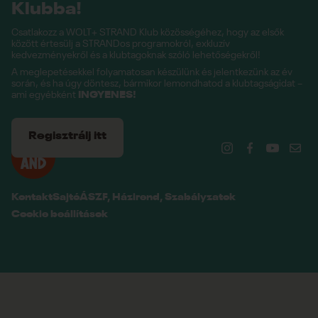
Klubba!
Csatlakozz a WOLT+ STRAND Klub közösségéhez, hogy az elsők
között értesülj a STRANDos programokról, exkluzív
kedvezményekről és a klubtagoknak szóló lehetőségekről!
A meglepetésekkel folyamatosan készülünk és jelentkezünk az év
során, és ha úgy döntesz, bármikor lemondhatod a klubtagságidat –
ami egyébként
INGYENES!
Regisztrálj itt
Kontakt
Sajtó
ÁSZF, Házirend, Szabályzatok
Cookie beállítások