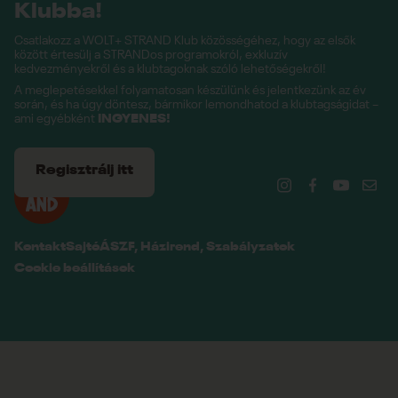
Klubba!
Csatlakozz a WOLT+ STRAND Klub közösségéhez, hogy az elsők
között értesülj a STRANDos programokról, exkluzív
kedvezményekről és a klubtagoknak szóló lehetőségekről!
A meglepetésekkel folyamatosan készülünk és jelentkezünk az év
során, és ha úgy döntesz, bármikor lemondhatod a klubtagságidat –
ami egyébként
INGYENES!
Regisztrálj itt
Kontakt
Sajtó
ÁSZF, Házirend, Szabályzatok
Cookie beállítások