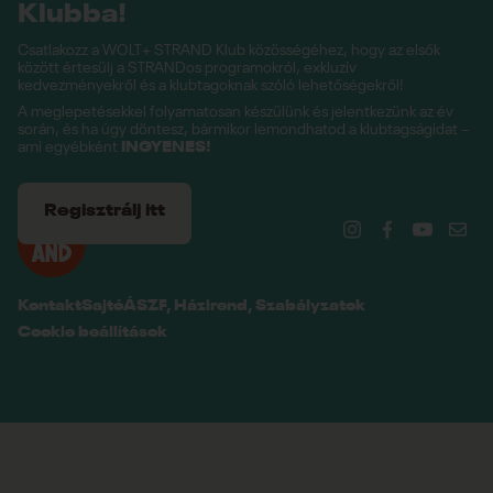
Klubba!
Csatlakozz a WOLT+ STRAND Klub közösségéhez, hogy az elsők
között értesülj a STRANDos programokról, exkluzív
kedvezményekről és a klubtagoknak szóló lehetőségekről!
A meglepetésekkel folyamatosan készülünk és jelentkezünk az év
során, és ha úgy döntesz, bármikor lemondhatod a klubtagságidat –
ami egyébként
INGYENES!
Regisztrálj itt
Kontakt
Sajtó
ÁSZF, Házirend, Szabályzatok
Cookie beállítások