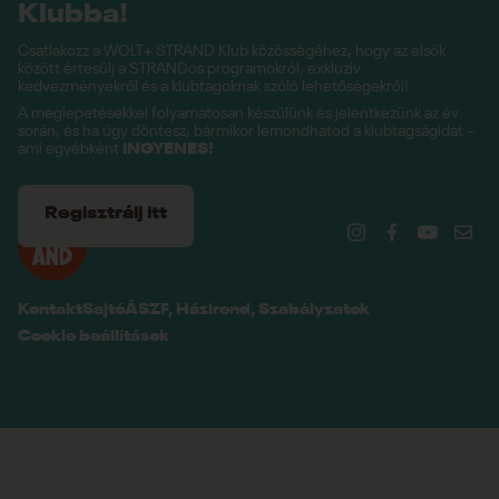
Klubba!
Csatlakozz a WOLT+ STRAND Klub közösségéhez, hogy az elsők
között értesülj a STRANDos programokról, exkluzív
kedvezményekről és a klubtagoknak szóló lehetőségekről!
A meglepetésekkel folyamatosan készülünk és jelentkezünk az év
során, és ha úgy döntesz, bármikor lemondhatod a klubtagságidat –
ami egyébként
INGYENES!
Regisztrálj itt
Kontakt
Sajtó
ÁSZF, Házirend, Szabályzatok
Cookie beállítások