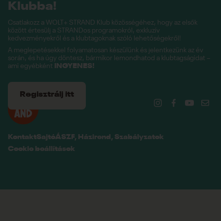
Klubba!
Csatlakozz a WOLT+ STRAND Klub közösségéhez, hogy az elsők
között értesülj a STRANDos programokról, exkluzív
kedvezményekről és a klubtagoknak szóló lehetőségekről!
A meglepetésekkel folyamatosan készülünk és jelentkezünk az év
során, és ha úgy döntesz, bármikor lemondhatod a klubtagságidat –
ami egyébként
INGYENES!
Regisztrálj itt
Kontakt
Sajtó
ÁSZF, Házirend, Szabályzatok
Cookie beállítások