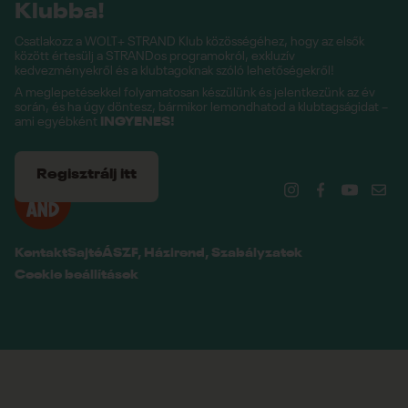
Klubba!
Csatlakozz a WOLT+ STRAND Klub közösségéhez, hogy az elsők
között értesülj a STRANDos programokról, exkluzív
kedvezményekről és a klubtagoknak szóló lehetőségekről!
A meglepetésekkel folyamatosan készülünk és jelentkezünk az év
során, és ha úgy döntesz, bármikor lemondhatod a klubtagságidat –
ami egyébként
INGYENES!
Regisztrálj itt
Kontakt
Sajtó
ÁSZF, Házirend, Szabályzatok
Cookie beállítások