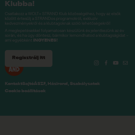
Klubba!
Csatlakozz a WOLT+ STRAND Klub közösségéhez, hogy az elsők
között értesülj a STRANDos programokról, exkluzív
kedvezményekről és a klubtagoknak szóló lehetőségekről!
A meglepetésekkel folyamatosan készülünk és jelentkezünk az év
során, és ha úgy döntesz, bármikor lemondhatod a klubtagságidat –
ami egyébként
INGYENES!
Regisztrálj itt
Kontakt
Sajtó
ÁSZF, Házirend, Szabályzatok
Cookie beállítások